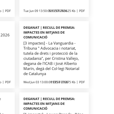
b
PDF
Tue Jun 09 13:50:00 CEST 2026
535.509765625 Kb
PDF
DEGANAT | RECULL DE PREMSA:
IMPACTES EN MITJANS DE
B 2026
COMUNICACIÓ
[3 impactes] - La Vanguardia -
Tribuna " Advocacia i notariat,
tutela de drets i protecció de la
ciutadania", per Cristina Vallejo,
degana de l'ICAB i José Alberto
Marín, degà del Col·legi Notarial
de Catalunya
b
PDF
Wed Jun 03 13:00:00 CEST 2026
1595.6171875 Kb
PDF
:
DEGANAT | RECULL DE PREMSA:
IMPACTES EN MITJANS DE
COMUNICACIÓ