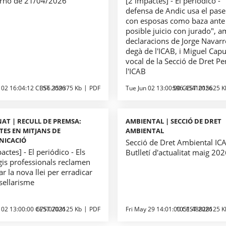
rno de 21/04/2026
[2 impactes] - El periódico - 
defensa de Andic usa el pasei
con esposas como baza ante
posible juicio con jurado", 
declaracions de Jorge Navarr
degà de l'ICAB, i Miguel Capu
vocal de la Secció de Dret Pe
l'ICAB
 02 16:04:12 CEST 2026
356.359375 Kb
PDF
Tue Jun 02 13:00:00 CEST 2026
596.4541015625 K
AT | RECULL DE PREMSA:
AMBIENTAL | SECCIÓ DE DRET
TES EN MITJANS DE
AMBIENTAL
NICACIÓ
Secció de Dret Ambiental ICA
actes] - El periódico - Els
Butlletí d'actualitat maig 20
gis professionals reclamen
r la nova llei per erradicar
sellarisme
 02 13:00:00 CEST 2026
675.0703125 Kb
PDF
Fri May 29 14:01:00 CEST 2026
1051.48828125 K