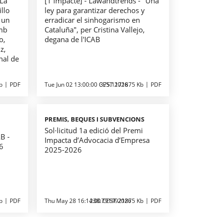
"La
[1 impacte] - Lawandtrends - "Una
llo
ley para garantizar derechos y
 un
erradicar el sinhogarismo en
amb
Cataluña", per Cristina Vallejo,
o,
degana de l'ICAB
z,
nal de
b
PDF
Tue Jun 02 13:00:00 CEST 2026
375.1171875 Kb
PDF
PREMIS, BEQUES I SUBVENCIONS
Sol·licitud 1a edició del Premi
B -
Impacta d’Advocacia d’Empresa
26
2025-2026
b
PDF
Thu May 28 16:14:00 CEST 2026
238.7919921875 Kb
PDF