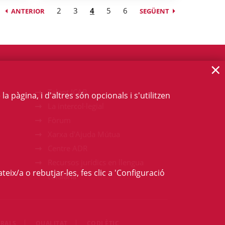
2
3
4
5
6
ANTERIOR
SEGÜENT
×
Talent ICAB
 pàgina, i d'altres són opcionals i s'utilitzen
La intercol·legial
Fòrum
Xarxa d'Ajuda Mútua
Centre ADR
Recursos jurídics en llengua
teix/a o rebutjar-les, fes clic a 'Configuració
catalana
RALS
QUALITAT
CODI ÈTIC