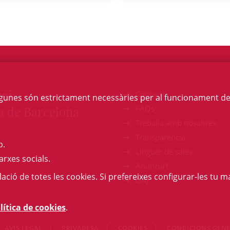
egi
Contacte
Algunes són estrictament necessàries per al funcionament de la
a de Barcelona
FAQs
Treballa amb nosaltres
Transparència
b.
Lloguer de sales
arxes socials.
Anuncia't
l·lació de totes les cookies. Si prefereixes configurar-les tu ma
GAJ
lítica de cookies
.
AVÍS LEGAL
PRIVADESA
COOKIES
CONDICIONS GENE