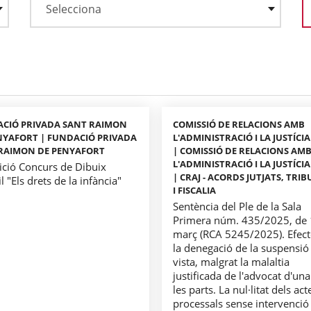
CIÓ PRIVADA SANT RAIMON
COMISSIÓ DE RELACIONS AMB
NYAFORT | FUNDACIÓ PRIVADA
L'ADMINISTRACIÓ I LA JUSTÍCIA
RAIMON DE PENYAFORT
| COMISSIÓ DE RELACIONS AM
L'ADMINISTRACIÓ I LA JUSTÍCIA
ició Concurs de Dibuix
| CRAJ - ACORDS JUTJATS, TRI
il "Els drets de la infància"
I FISCALIA
Sentència del Ple de la Sala
Primera núm. 435/2025, de 
març (RCA 5245/2025). Efect
la denegació de la suspensió
vista, malgrat la malaltia
justificada de l'advocat d'un
les parts. La nul·litat dels act
processals sense intervenció