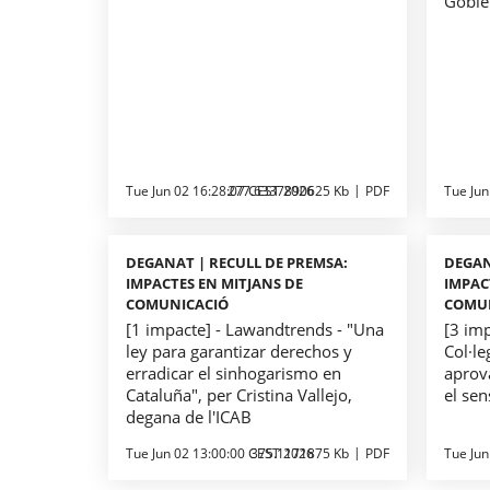
Gobie
Tue Jun 02 16:28:07 CEST 2026
277.6337890625 Kb
PDF
Tue Jun
DEGANAT | RECULL DE PREMSA:
DEGAN
IMPACTES EN MITJANS DE
IMPAC
COMUNICACIÓ
COMU
[1 impacte] - Lawandtrends - "Una
[3 imp
ley para garantizar derechos y
Col·le
erradicar el sinhogarismo en
aprova
Cataluña", per Cristina Vallejo,
el sen
degana de l'ICAB
Tue Jun 02 13:00:00 CEST 2026
375.1171875 Kb
PDF
Tue Jun