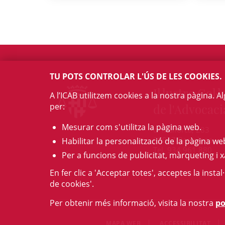
TU POTS CONTROLAR L'ÚS DE LES COOKIES.
Il·lustre Col·l
A l’ICAB utilitzem cookies a la nostra pàgina. 
per:
de l'Advocaci
Mesurar com s'utilitza la pàgina web.
c/ Mallorca, 283
08037 Barcelona
Habilitar la personalització de la pàgina we
Tel. 934 961 880
Per a funcions de publicitat, màrqueting i x
En fer clic a 'Acceptar totes', acceptes la insta
de cookies'.
Per obtenir més informació, visita la nostra
po
MAPA WEB
ACCESSIBILITAT