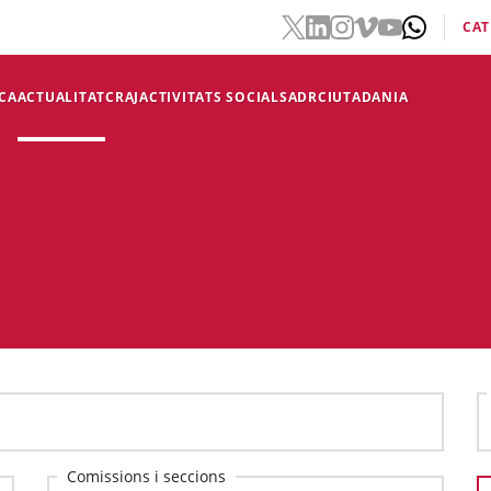
CAT
CA
ACTUALITAT
CRAJ
ACTIVITATS SOCIALS
ADR
CIUTADANIA
Comissions i seccions