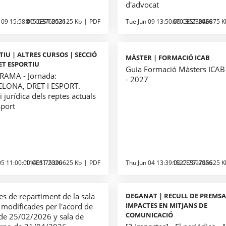
d'advocat
 09 15:58:00 CEST 2026
815.6376953125 Kb
PDF
Tue Jun 09 13:50:00 CEST 2026
670.3623046875 K
TIU | ALTRES CURSOS | SECCIÓ
MÀSTER | FORMACIÓ ICAB
ET ESPORTIU
Guia Formació Màsters ICA
AMA - Jornada:
- 2027
LONA, DRET I ESPORT.
i jurídica dels reptes actuals
sport
 05 11:00:00 CEST 2026
11401.75390625 Kb
PDF
Thu Jun 04 13:39:00 CEST 2026
1527.759765625 K
s de repartiment de la sala
DEGANAT | RECULL DE PREMSA
IMPACTES EN MITJANS DE
 modificades per l'acord de
COMUNICACIÓ
 de 25/02/2026 y sala de