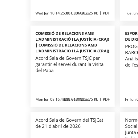
Wed Jun 10 14:25:00 CEST 2026
651.806640625 Kb
PDF
Tue Jun
COMISSIÓ DE RELACIONS AMB
ESPOR
L'ADMINISTRACIÓ I LA JUSTÍCIA (CRAJ)
DE DR
| COMISSIÓ DE RELACIONS AMB
PROGR
L'ADMINISTRACIÓ I LA JUSTÍCIA (CRAJ)
BARCE
Acord Sala de Govern TSJC per
Anàlis
garantir el servei durant la visita
de l'e
del Papa
Mon Jun 08 16:49:00 CEST 2026
232.9130859375 Kb
PDF
Fri Jun
Acord Sala de Govern del TSJCat
Norme
de 21 d'abril de 2026
Social
Junta