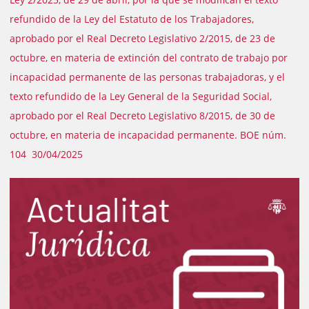
refundido de la Ley del Estatuto de los Trabajadores,
aprobado por el Real Decreto Legislativo 2/2015, de 23 de
octubre, en materia de extinción del contrato de trabajo por
incapacidad permanente de las personas trabajadoras, y el
texto refundido de la Ley General de la Seguridad Social,
aprobado por el Real Decreto Legislativo 8/2015, de 30 de
octubre, en materia de incapacidad permanente. BOE núm.
104 30/04/2025