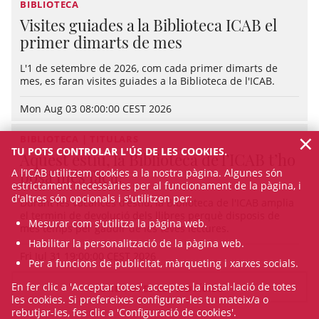
BIBLIOTECA
Visites guiades a la Biblioteca ICAB el
primer dimarts de mes
L'1 de setembre de 2026, com cada primer dimarts de
mes, es faran visites guiades a la Biblioteca de l'ICAB.
Mon Aug 03 08:00:00 CEST 2026
×
BIBLIOTECA | TITULARS
TU POTS CONTROLAR L'ÚS DE LES COOKIES.
Aquest estiu, la Biblioteca de l’ICAB t’ho
A l’ICAB utilitzem cookies a la nostra pàgina. Algunes són
posa més fàcil!
estrictament necessàries per al funcionament de la pàgina, i
d'altres són opcionals i s'utilitzen per:
Durant les vacances d’estiu, la Biblioteca de l'ICAB amplia
el termini de devolució dels llibres perquè disposis de
Mesurar com s'utilitza la pàgina web.
més temps per gaudir de les teves lectures.
Habilitar la personalització de la pàgina web.
Fri Jul 31 19:00:00 CEST 2026
Per a funcions de publicitat, màrqueting i xarxes socials.
En fer clic a 'Acceptar totes', acceptes la instal·lació de totes
VEURE TOTES LES NOTÍCIES
les cookies. Si prefereixes configurar-les tu mateix/a o
rebutjar-les, fes clic a 'Configuració de cookies'.