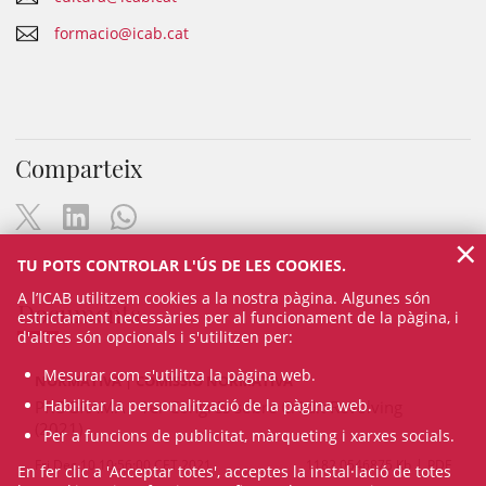
formacio@icab.cat
Comparteix
×
TU POTS CONTROLAR L'ÚS DE LES COOKIES.
A l’ICAB utilitzem cookies a la nostra pàgina. Algunes són
Documents
estrictament necessàries per al funcionament de la pàgina, i
d'altres són opcionals i s'utilitzen per:
Mesurar com s'utilitza la pàgina web.
NORMATIVA | COMISSIÓ NORMATIVA
Habilitar la personalització de la pàgina web.
PROGRAMA - 1er Congrés sobre Crèdit Revolving
(2021)
Per a funcions de publicitat, màrqueting i xarxes socials.
Fri Dec 10 10:56:00 CET 2021
1182.0546875 Kb
PDF
En fer clic a 'Acceptar totes', acceptes la instal·lació de totes