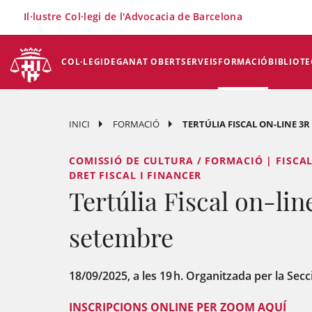
×
Il·lustre Col·legi de l'Advocacia de Barcelona
COL·LEGI
DEGANAT OBERT
SERVEIS
FORMACIÓ
BIBLIOTE
INICI
FORMACIÓ
TERTÚLIA FISCAL ON-LINE 3R
COMISSIÓ DE CULTURA / FORMACIÓ | FISCAL
DRET FISCAL I FINANCER
Tertúlia Fiscal on-lin
setembre
18/09/2025, a les 19 h. Organitzada per la Secci
INSCRIPCIONS ONLINE PER ZOOM AQUÍ