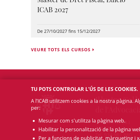
ICAB 2027
De 27/10/2027 fins 15/12/2027
VEURE TOTS ELS CURSOS
TU POTS CONTROLAR L'ÚS DE LES COOKIES.
Il·lustre Col·l
A l’ICAB utilitzem cookies a la nostra pàgina. 
per:
de l'Advocaci
Mesurar com s'utilitza la pàgina web.
c/ Mallorca, 283
08037 Barcelona
Habilitar la personalització de la pàgina we
Tel. 934 961 880
Per a funcions de publicitat, màrqueting i x