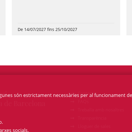
De 14/07/2027 fins 25/10/2027
egi
Contacte
Algunes són estrictament necessàries per al funcionament de la
a de Barcelona
FAQs
Treballa amb nosaltres
Transparència
b.
Lloguer de sales
arxes socials.