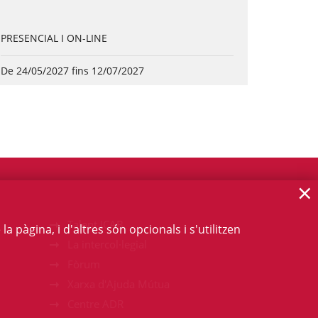
PRESENCIAL I ON-LINE
De 24/05/2027 fins 12/07/2027
×
Talent ICAB
 pàgina, i d'altres són opcionals i s'utilitzen
La intercol·legial
Fòrum
Xarxa d'Ajuda Mútua
Centre ADR