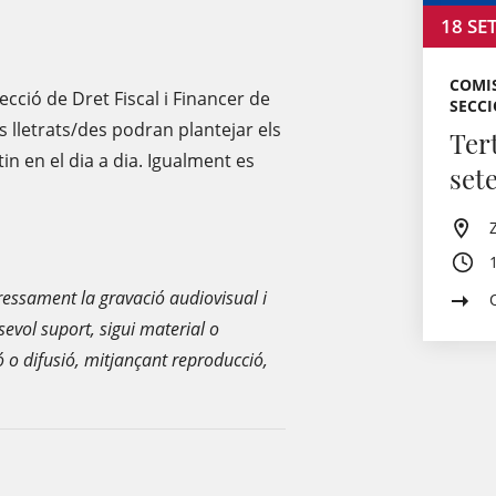
18
SE
COMIS
Secció de Dret Fiscal i Financer de
SECCI
es lletrats/des podran plantejar els
Tert
in en el dia a dia. Igualment es
set
ressament la gravació audiovisual i
sevol suport, sigui material o
ió o difusió, mitjançant reproducció,