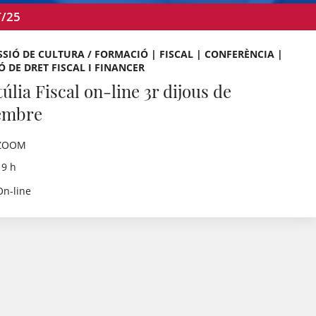
T/25
SIÓ DE CULTURA / FORMACIÓ | FISCAL | CONFERÈNCIA |
Ó DE DRET FISCAL I FINANCER
úlia Fiscal on-line 3r dijous de
embre
ZOOM
19 h
On-line