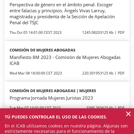
Perspectiva de género en el ámbito penal. Escoger
entre falacias y principios. Àngels Vivas Larruy,
magistrada y presidenta de la Sección de Apelación
Penal del TSJC
Thu Oct 05 14:01:00 CEST 2023
1245.08203125 Kb
PDF
COMISIÓN DE MUJERES ABOGADAS
Manifiesto 8M 2023 - Comisión de Mujeres Abogadas
ICAB
Wed Mar 08 18:00:00 CET 2023
220.501953125 Kb
PDF
COMISIÓN DE MUJERES ABOGADAS | MUJERES
Programa Jornada Mujeres Juristas 2023
Tue Mar 07 14:01:00 CET 2023
3395.765625 Kb
PDF
×
TÚ PUEDES CONTROLAR EL USO DE LAS COOKIES.
COMISIÓN DE MUJERES ABOGADAS
En el ICAB utilizamos cookies en nuestra página. Algunas son
estrictamente necesarias para el funcionamiento de la
Sentencia núm. 1/2023 del Juzgado de lo Social núm.