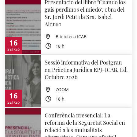
Presentació del llibre "Cuando los
gais perdimos el miedo", obra del
Sr. Jordi Petit i la Sra. Isabel
Alonso
Biblioteca ICAB
16
18 h
SET/26
Sessió informativa del Postgrau
en Pràctica Jurídica EPJ-ICAB. Ed.
Octubre 2026
ZOOM
16
18 h
SET/26
Conferència presencial: La
reforma de la Seguretat Social en
relació a les mutualitats