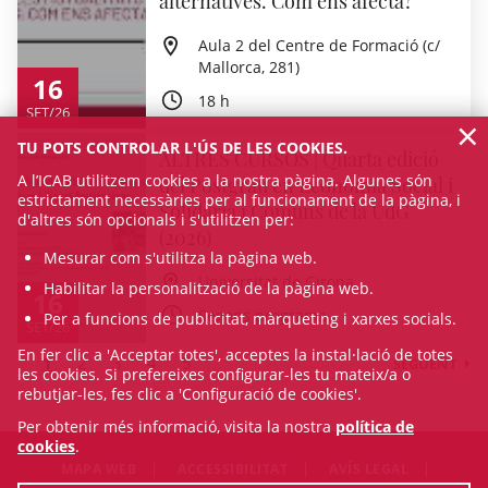
alternatives. Com ens afecta?
Aula 2 del Centre de Formació (c/
Mallorca, 281)
16
18 h
SET/26
×
TU POTS CONTROLAR L'ÚS DE LES COOKIES.
ALTRES CURSOS | Quarta edició
A l’ICAB utilitzem cookies a la nostra pàgina. Algunes són
del Postgrau en Economia Social i
estrictament necessàries per al funcionament de la pàgina, i
Solidària i Comuns de la UdG
d'altres són opcionals i s'utilitzen per:
(2026)
Mesurar com s'utilitza la pàgina web.
Universitat de Girona
Habilitar la personalització de la pàgina web.
16
Segons programa
Per a funcions de publicitat, màrqueting i xarxes socials.
SET/26
En fer clic a 'Acceptar totes', acceptes la instal·lació de totes
1
2
3
4
5
SEGÜENT
les cookies. Si prefereixes configurar-les tu mateix/a o
rebutjar-les, fes clic a 'Configuració de cookies'.
Per obtenir més informació, visita la nostra
política de
cookies
.
MAPA WEB
ACCESSIBILITAT
AVÍS LEGAL