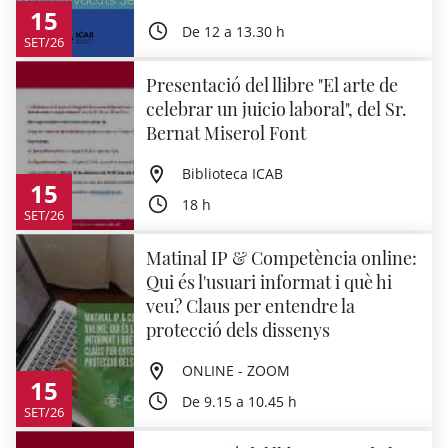
15
De 12 a 13.30 h
SET/26
Presentació del llibre "El arte de
celebrar un juicio laboral", del Sr.
Bernat Miserol Font
Biblioteca ICAB
15
18 h
SET/26
Matinal IP & Competència online:
Qui és l'usuari informat i què hi
veu? Claus per entendre la
protecció dels dissenys
ONLINE - ZOOM
15
De 9.15 a 10.45 h
SET/26