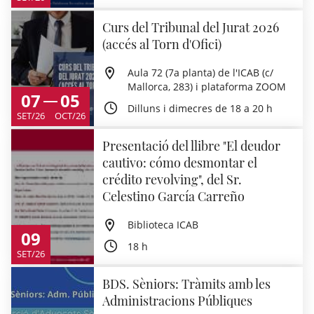
Curs del Tribunal del Jurat 2026
(accés al Torn d'Ofici)
Aula 72 (7a planta) de l'ICAB (c/
Mallorca, 283) i plataforma ZOOM
07
05
Dilluns i dimecres de 18 a 20 h
SET/26
OCT/26
Presentació del llibre "El deudor
cautivo: cómo desmontar el
crédito revolving", del Sr.
Celestino García Carreño
Biblioteca ICAB
09
18 h
SET/26
BDS. Sèniors: Tràmits amb les
Administracions Públiques