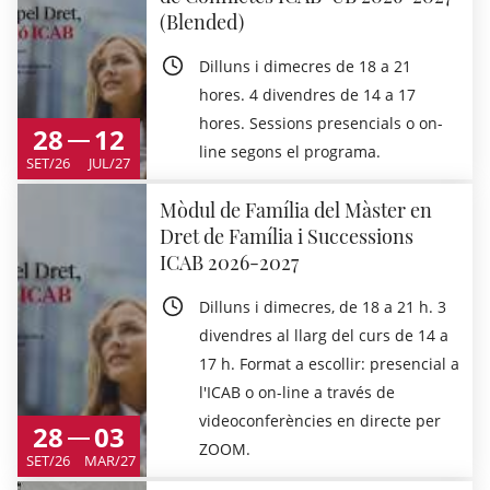
(Blended)
Dilluns i dimecres de 18 a 21
hores. 4 divendres de 14 a 17
hores. Sessions presencials o on-
28
12
line segons el programa.
SET/26
JUL/27
Mòdul de Família del Màster en
Dret de Família i Successions
ICAB 2026-2027
Dilluns i dimecres, de 18 a 21 h. 3
divendres al llarg del curs de 14 a
17 h. Format a escollir: presencial a
l'ICAB o on-line a través de
videoconferències en directe per
28
03
ZOOM.
SET/26
MAR/27