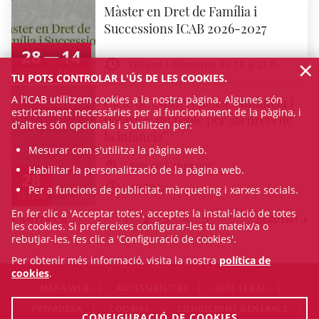
Màster en Dret de Família i
Successions ICAB 2026-2027
28
14
×
Dilluns i dimecres de 18 a 21 h.
SET/26
JUL/27
TU POTS CONTROLAR L'ÚS DE LES COOKIES.
A l’ICAB utilitzem cookies a la nostra pàgina. Algunes són
Cicle de Conferències: “Infància i
estrictament necessàries per al funcionament de la pàgina, i
pobresa: un repte per als drets de
d'altres són opcionals i s'utilitzen per:
la infància”
Mesurar com s'utilitza la pàgina web.
Pati de Columnes
Habilitar la personalització de la pàgina web.
28
18.30 h
Per a funcions de publicitat, màrqueting i xarxes socials.
SET/26
En fer clic a 'Acceptar totes', acceptes la instal·lació de totes
1
2
3
4
5
ANTERIOR
SEGÜENT
les cookies. Si prefereixes configurar-les tu mateix/a o
rebutjar-les, fes clic a 'Configuració de cookies'.
Per obtenir més informació, visita la nostra
política de
cookies
.
MAPA WEB
ACCESSIBILITAT
AVÍS LEGAL
PRIVADESA
COOKIES
CONDICIONS GENERALS
CONFIGURACIÓ DE COOKIES