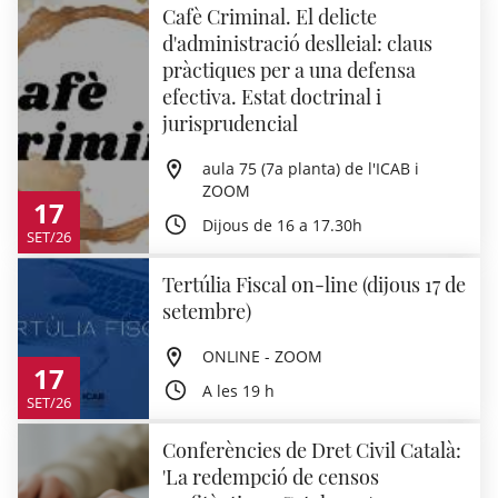
Cafè Criminal. El delicte
d'administració deslleial: claus
pràctiques per a una defensa
efectiva. Estat doctrinal i
jurisprudencial
aula 75 (7a planta) de l'ICAB i
ZOOM
17
Dijous de 16 a 17.30h
SET/26
Tertúlia Fiscal on-line (dijous 17 de
setembre)
ONLINE - ZOOM
17
A les 19 h
SET/26
Conferències de Dret Civil Català:
'La redempció de censos