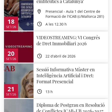
emfitèutics a Catalunya'
Presencial - Aula 1 del Centre de
Formació de l'ICAB (c/Mallorca 281)
18
A les 12.30 h
SET/26
VIDEOSTREAMING: VI Congrés
de Dret Immobiliari 2026
20
22 d'abril de 2026
SET/26
Sessió Informativa Màster en
Intel·ligència Artificial i Dret:
Format Presencial
21
13 h
SET/26
Diploma de Postgrau en Resolució
de Conflictes ICAB-UB 2026-2027