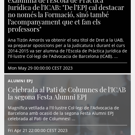
Jurídica de l'ICAB: "De l’EPJ cal destacar
no només la Formació, sinó també
l’acompanyament que et fan els
professors"
Ana Tizón Amorós va obtenir el seu títol de Dret a la UAB,
va preparar oposicions per a la judicatura i durant el curs
2014-2015 va ser alumna de l'Escola de Pràctica Jurídica de
l'Il·lustre Col·legi de l'Advocacia de Barcelona (ICAB). ...
Mon May 29 00:00:00 CEST 2023
ALUMNI EPJ
Celebrada al Pati de Columnes de l'ICAB
la segona Festa Alumni EPJ
Magnífica vetllada a l'Il·lustre Col·legi de l'Advocacia de
Barcelona amb ocasió de la segona Festa Alumni EPJ
celebrada al Pati de Columnes! ...
Fri Apr 21 22:00:00 CEST 2023