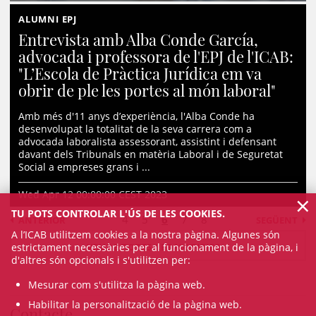
ALUMNI EPJ
Entrevista amb Alba Conde García,
advocada i professora de l'EPJ de l'ICAB:
"L’Escola de Pràctica Jurídica em va
obrir de ple les portes al món laboral"
Amb més d'11 anys d’experiència, l'Alba Conde ha
desenvolupat la totalitat de la seva carrera com a
advocada laboralista assessorant, assistint i defensant
davant dels Tribunals en matèria Laboral i de Seguretat
Social a empreses grans i ...
Wed Apr 12 00:00:00 CEST 2023
×
TU POTS CONTROLAR L'ÚS DE LES COOKIES.
4
5
6
7
8
ANTERIOR
SEGÜENT
A l’ICAB utilitzem cookies a la nostra pàgina. Algunes són
VEURE TOTES LES NOTICIES
estrictament necessàries per al funcionament de la pàgina, i
d'altres són opcionals i s'utilitzen per:
Mesurar com s'utilitza la pàgina web.
Habilitar la personalització de la pàgina web.
Contacte